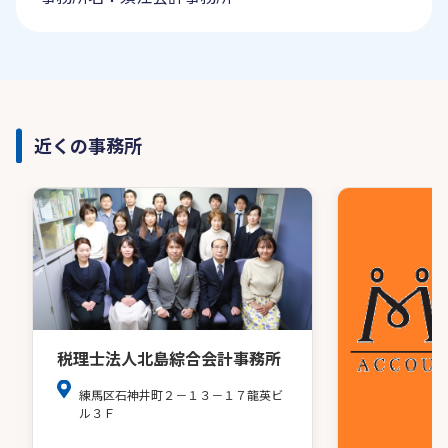
近くの事務所
税理士法人北島綜合会計事務所
練馬区石神井町２－１３－１７龍英ビ
ル３Ｆ