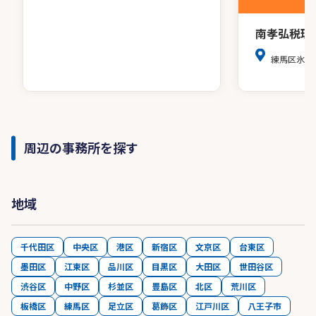
南孝弘税理
練馬区氷川
周辺の事務所を探す
地域
千代田区
中央区
港区
新宿区
文京区
台東区
墨田区
江東区
品川区
目黒区
大田区
世田谷区
渋谷区
中野区
杉並区
豊島区
北区
荒川区
板橋区
練馬区
足立区
葛飾区
江戸川区
八王子市