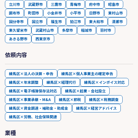
立川市
武蔵野市
三鷹市
青梅市
府中市
昭島市
調布市
町田市
小金井市
小平市
日野市
東村山市
国分寺市
国立市
福生市
狛江市
東大和市
清瀬市
東久留米市
武蔵村山市
多摩市
稲城市
羽村市
あきる野市
西東京市
依頼内容
練馬区×法人の決算・申告
練馬区×個人事業主の確定申告
練馬区×年末調整
練馬区×経理代行
練馬区×インボイス対応
練馬区×電子帳簿保存法対応
練馬区×起業・会社設立
練馬区×事業承継・M&A
練馬区×節税
練馬区×税務調査
練馬区×資金調達・補助金・助成金
練馬区×経営アドバイス
練馬区×労務、社会保険関連
業種