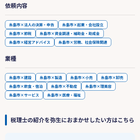
依頼内容
糸島市×法人の決算・申告
糸島市×起業・会社設立
糸島市×節税
糸島市×資金調達・補助金・助成金
糸島市×経営アドバイス
糸島市×労務、社会保険関連
業種
糸島市×建設
糸島市×製造
糸島市×小売
糸島市×卸売
糸島市×飲食・宿泊
糸島市×不動産
糸島市×理美容
糸島市×サービス
糸島市×医療・福祉
税理士の紹介を弥生におまかせしたい方はこちら