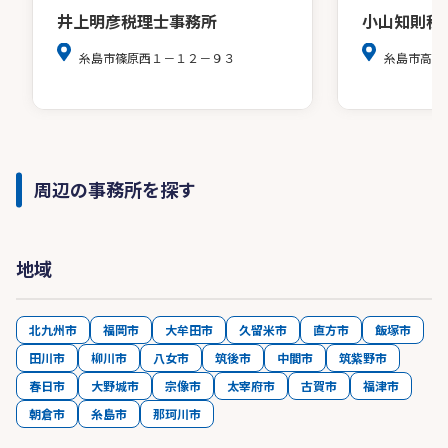
井上明彦税理士事務所
小山知則税
糸島市篠原西１－１２－９３
糸島市高田
周辺の事務所を探す
地域
北九州市
福岡市
大牟田市
久留米市
直方市
飯塚市
田川市
柳川市
八女市
筑後市
中間市
筑紫野市
春日市
大野城市
宗像市
太宰府市
古賀市
福津市
朝倉市
糸島市
那珂川市