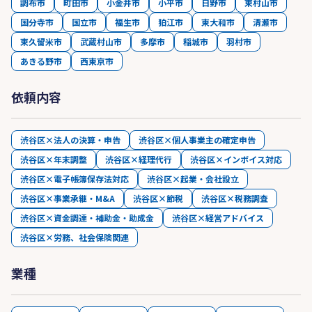
調布市
町田市
小金井市
小平市
日野市
東村山市
国分寺市
国立市
福生市
狛江市
東大和市
清瀬市
東久留米市
武蔵村山市
多摩市
稲城市
羽村市
あきる野市
西東京市
依頼内容
渋谷区×法人の決算・申告
渋谷区×個人事業主の確定申告
渋谷区×年末調整
渋谷区×経理代行
渋谷区×インボイス対応
渋谷区×電子帳簿保存法対応
渋谷区×起業・会社設立
渋谷区×事業承継・M&A
渋谷区×節税
渋谷区×税務調査
渋谷区×資金調達・補助金・助成金
渋谷区×経営アドバイス
渋谷区×労務、社会保険関連
業種