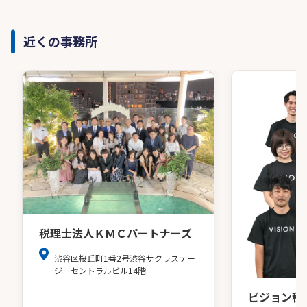
近くの事務所
税理士法人ＫＭＣパートナーズ
渋谷区桜丘町1番2号渋谷サクラステー
ジ セントラルビル14階
ビジョン税