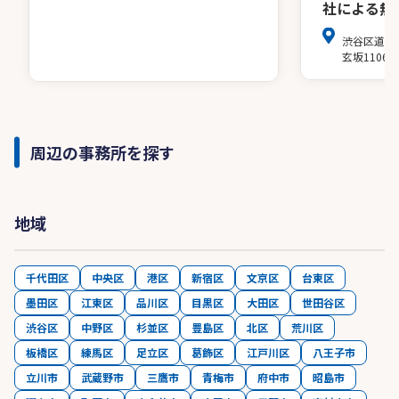
社による無
渋谷区道玄坂
玄坂1106
周辺の事務所を探す
地域
千代田区
中央区
港区
新宿区
文京区
台東区
墨田区
江東区
品川区
目黒区
大田区
世田谷区
渋谷区
中野区
杉並区
豊島区
北区
荒川区
板橋区
練馬区
足立区
葛飾区
江戸川区
八王子市
立川市
武蔵野市
三鷹市
青梅市
府中市
昭島市