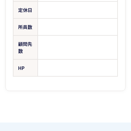
定休日
所員数
顧問先
数
HP