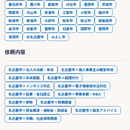
春日井市
豊川市
碧南市
刈谷市
豊田市
安城市
西尾市
犬山市
常滑市
江南市
小牧市
稲沢市
新城市
東海市
大府市
知多市
知立市
尾張旭市
高浜市
岩倉市
豊明市
日進市
田原市
愛西市
清須市
北名古屋市
みよし市
依頼内容
名古屋市×法人の決算・申告
名古屋市×個人事業主の確定申告
名古屋市×年末調整
名古屋市×経理代行
名古屋市×インボイス対応
名古屋市×電子帳簿保存法対応
名古屋市×起業・会社設立
名古屋市×事業承継・M&A
名古屋市×節税
名古屋市×税務調査
名古屋市×資金調達・補助金・助成金
名古屋市×経営アドバイス
名古屋市×労務、社会保険関連