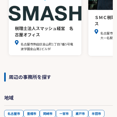
ＳＭＣ税理
ス
税理士法人スマッシュ経営 名
名古屋市中
古屋オフィス
大一名駅ビ
名古屋市熱田区金山町1丁目7番5号電
波学園金山第1ビル9F
周辺の事務所を探す
地域
名古屋市
豊橋市
岡崎市
一宮市
瀬戸市
半田市