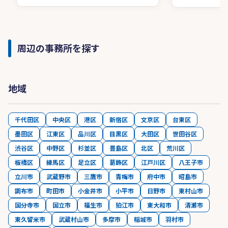
周辺の事務所を探す
地域
千代田区
中央区
港区
新宿区
文京区
台東区
墨田区
江東区
品川区
目黒区
大田区
世田谷区
渋谷区
中野区
杉並区
豊島区
北区
荒川区
板橋区
練馬区
足立区
葛飾区
江戸川区
八王子市
立川市
武蔵野市
三鷹市
青梅市
府中市
昭島市
調布市
町田市
小金井市
小平市
日野市
東村山市
国分寺市
国立市
福生市
狛江市
東大和市
清瀬市
東久留米市
武蔵村山市
多摩市
稲城市
羽村市