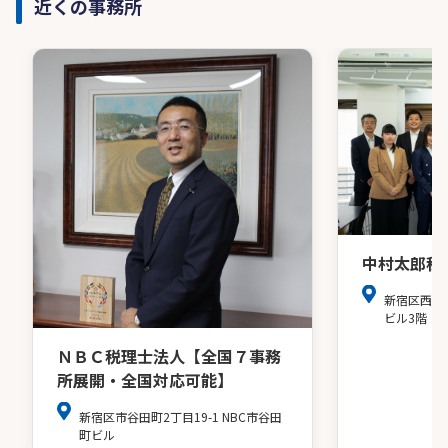
近くの事務所
中村太郎税
新宿区西新
ビル3階
ＮＢＣ税理士法人【全国７事務
所展開・全国対応可能】
新宿区市谷田町2丁目19-1 NBC市谷田
町ビル