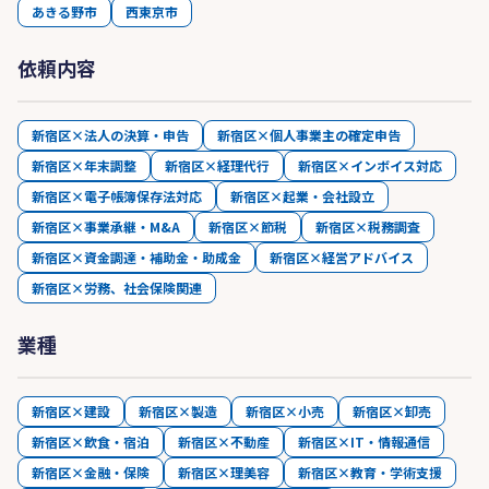
あきる野市
西東京市
依頼内容
新宿区×法人の決算・申告
新宿区×個人事業主の確定申告
新宿区×年末調整
新宿区×経理代行
新宿区×インボイス対応
新宿区×電子帳簿保存法対応
新宿区×起業・会社設立
新宿区×事業承継・M&A
新宿区×節税
新宿区×税務調査
新宿区×資金調達・補助金・助成金
新宿区×経営アドバイス
新宿区×労務、社会保険関連
業種
新宿区×建設
新宿区×製造
新宿区×小売
新宿区×卸売
新宿区×飲食・宿泊
新宿区×不動産
新宿区×IT・情報通信
新宿区×金融・保険
新宿区×理美容
新宿区×教育・学術支援