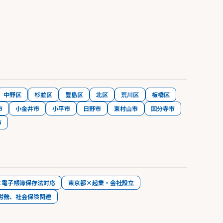
中野区
杉並区
豊島区
北区
荒川区
板橋区
市
小金井市
小平市
日野市
東村山市
国分寺市
市
×電子帳簿保存法対応
東京都×起業・会社設立
労務、社会保険関連