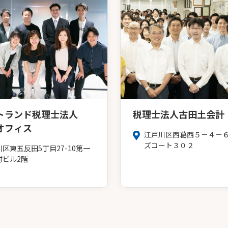
トランド税理士法人
税理士法人古田土会計
オフィス
江戸川区西葛西５－４－
ズコート３０２
川区東五反田5丁目27-10第一
村ビル2階