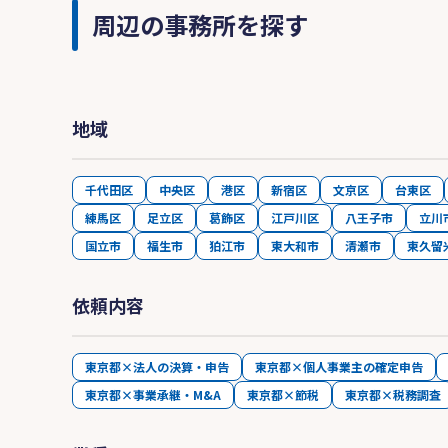
周辺の事務所を探す
地域
千代田区
中央区
港区
新宿区
文京区
台東区
練馬区
足立区
葛飾区
江戸川区
八王子市
立川
国立市
福生市
狛江市
東大和市
清瀬市
東久留
依頼内容
東京都×法人の決算・申告
東京都×個人事業主の確定申告
東京都×事業承継・M&A
東京都×節税
東京都×税務調査