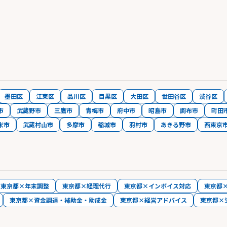
墨田区
江東区
品川区
目黒区
大田区
世田谷区
渋谷区
市
武蔵野市
三鷹市
青梅市
府中市
昭島市
調布市
町田
米市
武蔵村山市
多摩市
稲城市
羽村市
あきる野市
西東京
東京都×年末調整
東京都×経理代行
東京都×インボイス対応
東京都
東京都×資金調達・補助金・助成金
東京都×経営アドバイス
東京都×