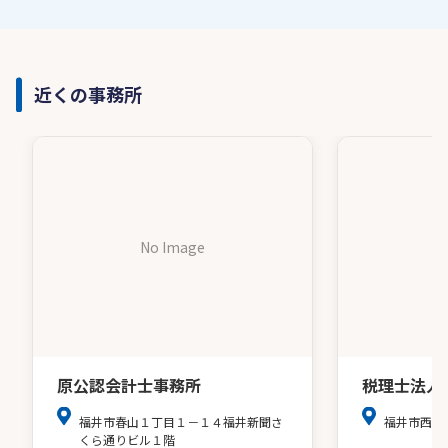
近くの事務所
No Image
原公認会計士事務所
税理士法人
福井市春山１丁目１－１４福井新聞さ
福井市西開
くら通りビル１階