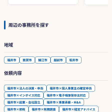
周辺の事務所を探す
地域
福井市
敦賀市
鯖江市
越前市
坂井市
依頼内容
福井市×法人の決算・申告
福井市×個人事業主の確定申告
福井市×インボイス対応
福井市×電子帳簿保存法対応
福井市×起業・会社設立
福井市×事業承継・M&A
福井市×節税
福井市×税務調査
福井市×経営アドバイス