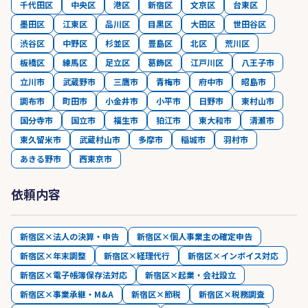
千代田区
中央区
港区
新宿区
文京区
台東区
墨田区
江東区
品川区
目黒区
大田区
世田谷区
渋谷区
中野区
杉並区
豊島区
北区
荒川区
板橋区
練馬区
足立区
葛飾区
江戸川区
八王子市
立川市
武蔵野市
三鷹市
青梅市
府中市
昭島市
調布市
町田市
小金井市
小平市
日野市
東村山市
国分寺市
国立市
福生市
狛江市
東大和市
清瀬市
東久留米市
武蔵村山市
多摩市
稲城市
羽村市
あきる野市
西東京市
依頼内容
新宿区×法人の決算・申告
新宿区×個人事業主の確定申告
新宿区×年末調整
新宿区×経理代行
新宿区×インボイス対応
新宿区×電子帳簿保存法対応
新宿区×起業・会社設立
新宿区×事業承継・M&A
新宿区×節税
新宿区×税務調査