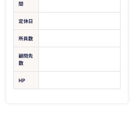
間
定休日
所員数
顧問先
数
HP