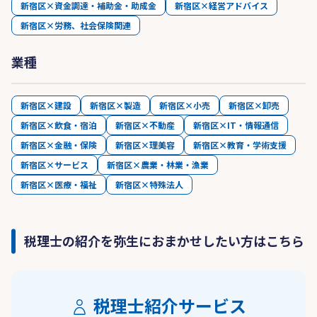
新宿区×資金調達・補助金・助成金
新宿区×経営アドバイス
新宿区×労務、社会保険関連
業種
新宿区×建設
新宿区×製造
新宿区×小売
新宿区×卸売
新宿区×飲食・宿泊
新宿区×不動産
新宿区×IT・情報通信
新宿区×金融・保険
新宿区×理美容
新宿区×教育・学術支援
新宿区×サービス
新宿区×農業・林業・漁業
新宿区×医療・福祉
新宿区×特殊法人
税理士の紹介を弥生におまかせしたい方はこちら
税理士紹介サービス