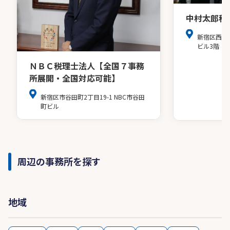
中村太郎税
新宿区西新
ビル3階
ＮＢＣ税理士法人【全国７事務
所展開・全国対応可能】
新宿区市谷田町2丁目19-1 NBC市谷田
町ビル
周辺の事務所を探す
地域