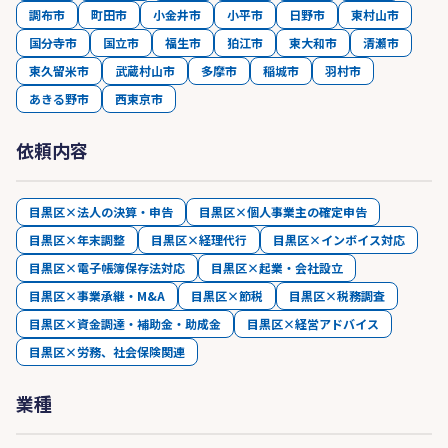
調布市
町田市
小金井市
小平市
日野市
東村山市
国分寺市
国立市
福生市
狛江市
東大和市
清瀬市
東久留米市
武蔵村山市
多摩市
稲城市
羽村市
あきる野市
西東京市
依頼内容
目黒区×法人の決算・申告
目黒区×個人事業主の確定申告
目黒区×年末調整
目黒区×経理代行
目黒区×インボイス対応
目黒区×電子帳簿保存法対応
目黒区×起業・会社設立
目黒区×事業承継・M&A
目黒区×節税
目黒区×税務調査
目黒区×資金調達・補助金・助成金
目黒区×経営アドバイス
目黒区×労務、社会保険関連
業種