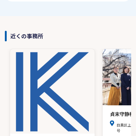
近くの事務所
貞末守静税
目黒区上目黒
号