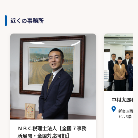
近くの事務所
中村太郎税
新宿区西新
ビル3階
ＮＢＣ税理士法人【全国７事務
所展開・全国対応可能】