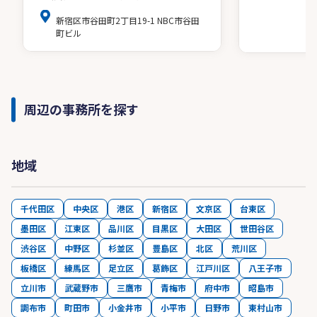
新宿区市谷田町2丁目19-1 NBC市谷田
町ビル
周辺の事務所を探す
地域
千代田区
中央区
港区
新宿区
文京区
台東区
墨田区
江東区
品川区
目黒区
大田区
世田谷区
渋谷区
中野区
杉並区
豊島区
北区
荒川区
板橋区
練馬区
足立区
葛飾区
江戸川区
八王子市
立川市
武蔵野市
三鷹市
青梅市
府中市
昭島市
調布市
町田市
小金井市
小平市
日野市
東村山市