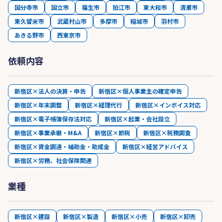
国分寺市
国立市
福生市
狛江市
東大和市
清瀬市
東久留米市
武蔵村山市
多摩市
稲城市
羽村市
あきる野市
西東京市
依頼内容
新宿区×法人の決算・申告
新宿区×個人事業主の確定申告
新宿区×年末調整
新宿区×経理代行
新宿区×インボイス対応
新宿区×電子帳簿保存法対応
新宿区×起業・会社設立
新宿区×事業承継・M&A
新宿区×節税
新宿区×税務調査
新宿区×資金調達・補助金・助成金
新宿区×経営アドバイス
新宿区×労務、社会保険関連
業種
新宿区×建設
新宿区×製造
新宿区×小売
新宿区×卸売