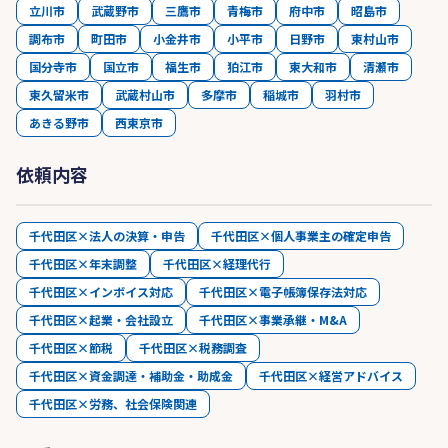
立川市
武蔵野市
三鷹市
青梅市
府中市
昭島市
調布市
町田市
小金井市
小平市
日野市
東村山市
国分寺市
国立市
福生市
狛江市
東大和市
清瀬市
東久留米市
武蔵村山市
多摩市
稲城市
羽村市
あきる野市
西東京市
依頼内容
千代田区×法人の決算・申告
千代田区×個人事業主の確定申告
千代田区×年末調整
千代田区×経理代行
千代田区×インボイス対応
千代田区×電子帳簿保存法対応
千代田区×起業・会社設立
千代田区×事業承継・M&A
千代田区×節税
千代田区×税務調査
千代田区×資金調達・補助金・助成金
千代田区×経営アドバイス
千代田区×労務、社会保険関連