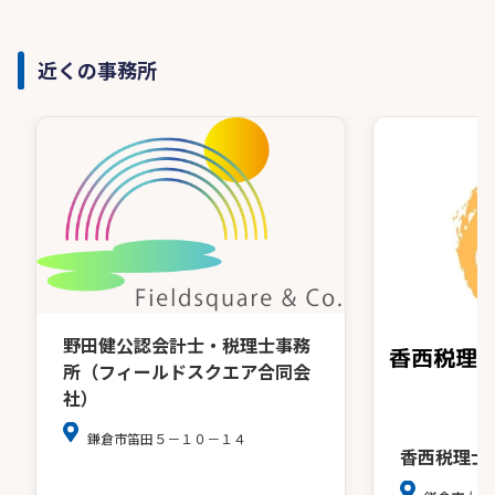
近くの事務所
野田健公認会計士・税理士事務
所（フィールドスクエア合同会
社）
鎌倉市笛田５－１０－１４
香西税理士