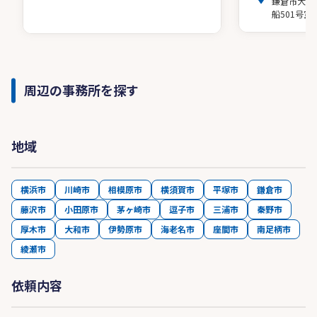
鎌倉市大船2
船501号室
周辺の事務所を探す
地域
横浜市
川崎市
相模原市
横須賀市
平塚市
鎌倉市
藤沢市
小田原市
茅ヶ崎市
逗子市
三浦市
秦野市
厚木市
大和市
伊勢原市
海老名市
座間市
南足柄市
綾瀬市
依頼内容