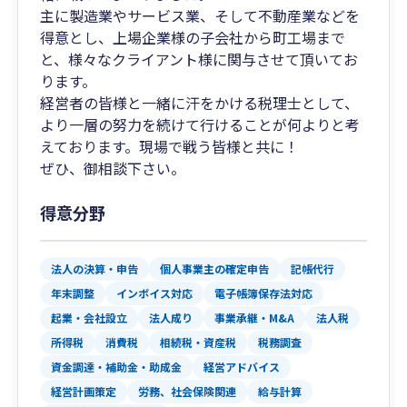
主に製造業やサービス業、そして不動産業などを
得意とし、上場企業様の子会社から町工場まで
と、様々なクライアント様に関与させて頂いてお
ります。
経営者の皆様と一緒に汗をかける税理士として、
より一層の努力を続けて行けることが何よりと考
えております。現場で戦う皆様と共に！
ぜひ、御相談下さい。
得意分野
法人の決算・申告
個人事業主の確定申告
記帳代行
年末調整
インボイス対応
電子帳簿保存法対応
起業・会社設立
法人成り
事業承継・M&A
法人税
所得税
消費税
相続税・資産税
税務調査
資金調達・補助金・助成金
経営アドバイス
経営計画策定
労務、社会保険関連
給与計算