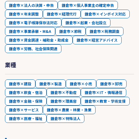
鎌倉市×法人の決算・申告
鎌倉市×個人事業主の確定申告
鎌倉市×年末調整
鎌倉市×経理代行
鎌倉市×インボイス対応
鎌倉市×電子帳簿保存法対応
鎌倉市×起業・会社設立
鎌倉市×事業承継・M&A
鎌倉市×節税
鎌倉市×税務調査
鎌倉市×資金調達・補助金・助成金
鎌倉市×経営アドバイス
鎌倉市×労務、社会保険関連
業種
鎌倉市×建設
鎌倉市×製造
鎌倉市×小売
鎌倉市×卸売
鎌倉市×飲食・宿泊
鎌倉市×不動産
鎌倉市×IT・情報通信
鎌倉市×金融・保険
鎌倉市×理美容
鎌倉市×教育・学術支援
鎌倉市×サービス
鎌倉市×農業・林業・漁業
鎌倉市×医療・福祉
鎌倉市×特殊法人