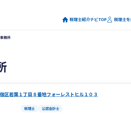
税理士紹介ナビTOP
税理士を
事務所
所
宿区若葉１丁目８番地フォーレストヒル１０３
税理士
公認会計士