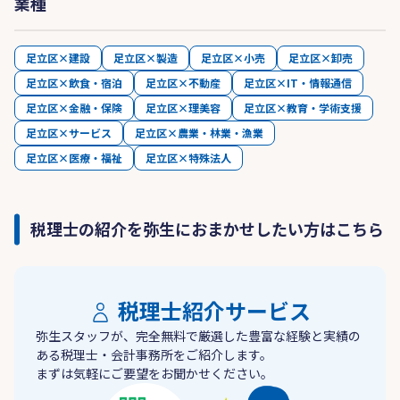
業種
足立区×建設
足立区×製造
足立区×小売
足立区×卸売
足立区×飲食・宿泊
足立区×不動産
足立区×IT・情報通信
足立区×金融・保険
足立区×理美容
足立区×教育・学術支援
足立区×サービス
足立区×農業・林業・漁業
足立区×医療・福祉
足立区×特殊法人
税理士の紹介を弥生におまかせしたい方はこちら
税理士紹介サービス
弥生スタッフが、完全無料で厳選した豊富な経験と実績の
ある税理士・会計事務所をご紹介します。
まずは気軽にご要望をお聞かせください。