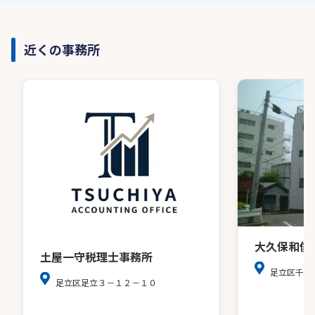
近くの事務所
大久保和俊
土屋一守税理士事務所
足立区千住
足立区足立３－１２－１０