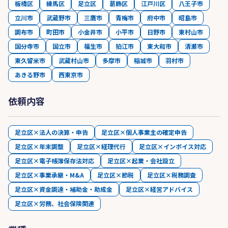
板橋区
練馬区
足立区
葛飾区
江戸川区
八王子市
立川市
武蔵野市
三鷹市
青梅市
府中市
昭島市
調布市
町田市
小金井市
小平市
日野市
東村山市
国分寺市
国立市
福生市
狛江市
東大和市
清瀬市
東久留米市
武蔵村山市
多摩市
稲城市
羽村市
あきる野市
西東京市
依頼内容
足立区×法人の決算・申告
足立区×個人事業主の確定申告
足立区×年末調整
足立区×経理代行
足立区×インボイス対応
足立区×電子帳簿保存法対応
足立区×起業・会社設立
足立区×事業承継・M&A
足立区×節税
足立区×税務調査
足立区×資金調達・補助金・助成金
足立区×経営アドバイス
足立区×労務、社会保険関連