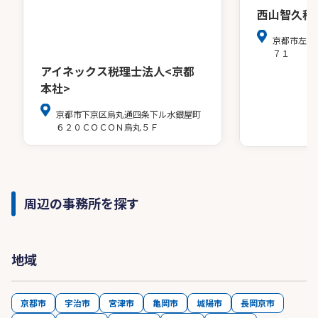
西山智久税
京都市左京
７１
アイネックス税理士法人<京都
本社>
京都市下京区烏丸通四条下ル水銀屋町
６２０ＣＯＣＯＮ烏丸５Ｆ
周辺の事務所を探す
地域
京都市
宇治市
宮津市
亀岡市
城陽市
長岡京市