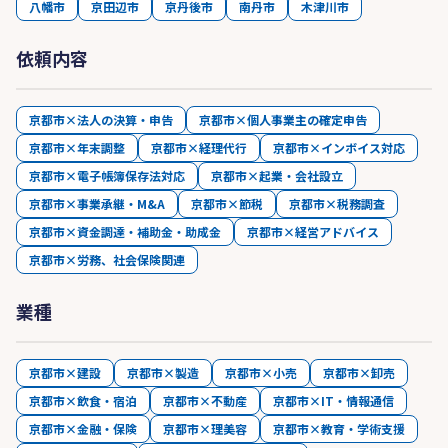
八幡市
京田辺市
京丹後市
南丹市
木津川市
依頼内容
京都市×法人の決算・申告
京都市×個人事業主の確定申告
京都市×年末調整
京都市×経理代行
京都市×インボイス対応
京都市×電子帳簿保存法対応
京都市×起業・会社設立
京都市×事業承継・M&A
京都市×節税
京都市×税務調査
京都市×資金調達・補助金・助成金
京都市×経営アドバイス
京都市×労務、社会保険関連
業種
京都市×建設
京都市×製造
京都市×小売
京都市×卸売
京都市×飲食・宿泊
京都市×不動産
京都市×IT・情報通信
京都市×金融・保険
京都市×理美容
京都市×教育・学術支援