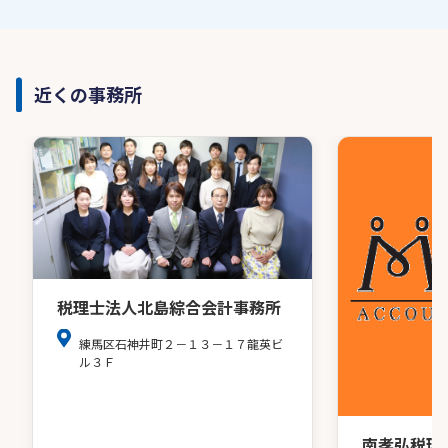
近くの事務所
税理士法人北島綜合会計事務所
練馬区石神井町２－１３－１７龍英ビ
ル３Ｆ
南孝弘税理