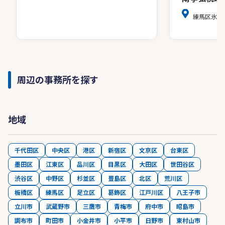
練馬区氷川
周辺の事務所を探す
地域
千代田区
中央区
港区
新宿区
文京区
台東区
墨田区
江東区
品川区
目黒区
大田区
世田谷区
渋谷区
中野区
杉並区
豊島区
北区
荒川区
板橋区
練馬区
足立区
葛飾区
江戸川区
八王子市
立川市
武蔵野市
三鷹市
青梅市
府中市
昭島市
調布市
町田市
小金井市
小平市
日野市
東村山市