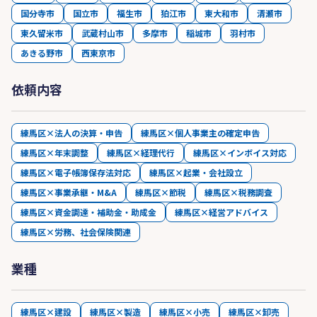
国分寺市
国立市
福生市
狛江市
東大和市
清瀬市
東久留米市
武蔵村山市
多摩市
稲城市
羽村市
あきる野市
西東京市
依頼内容
練馬区×法人の決算・申告
練馬区×個人事業主の確定申告
練馬区×年末調整
練馬区×経理代行
練馬区×インボイス対応
練馬区×電子帳簿保存法対応
練馬区×起業・会社設立
練馬区×事業承継・M&A
練馬区×節税
練馬区×税務調査
練馬区×資金調達・補助金・助成金
練馬区×経営アドバイス
練馬区×労務、社会保険関連
業種
練馬区×建設
練馬区×製造
練馬区×小売
練馬区×卸売