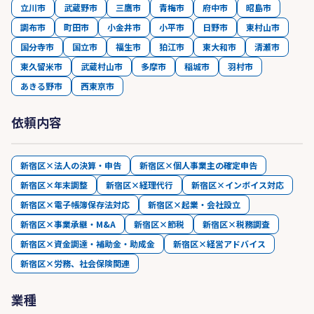
立川市
武蔵野市
三鷹市
青梅市
府中市
昭島市
調布市
町田市
小金井市
小平市
日野市
東村山市
国分寺市
国立市
福生市
狛江市
東大和市
清瀬市
東久留米市
武蔵村山市
多摩市
稲城市
羽村市
あきる野市
西東京市
依頼内容
新宿区×法人の決算・申告
新宿区×個人事業主の確定申告
新宿区×年末調整
新宿区×経理代行
新宿区×インボイス対応
新宿区×電子帳簿保存法対応
新宿区×起業・会社設立
新宿区×事業承継・M&A
新宿区×節税
新宿区×税務調査
新宿区×資金調達・補助金・助成金
新宿区×経営アドバイス
新宿区×労務、社会保険関連
業種