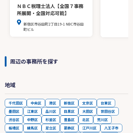
ＮＢＣ税理士法人【全国７事務
所展開・全国対応可能】
新宿区市谷田町2丁目19-1 NBC市谷田
町ビル
周辺の事務所を探す
地域
千代田区
中央区
港区
新宿区
文京区
台東区
墨田区
江東区
品川区
目黒区
大田区
世田谷区
渋谷区
中野区
杉並区
豊島区
北区
荒川区
板橋区
練馬区
足立区
葛飾区
江戸川区
八王子市