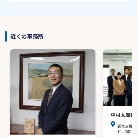
近くの事務所
中村太郎税
新宿区西新
ビル3階