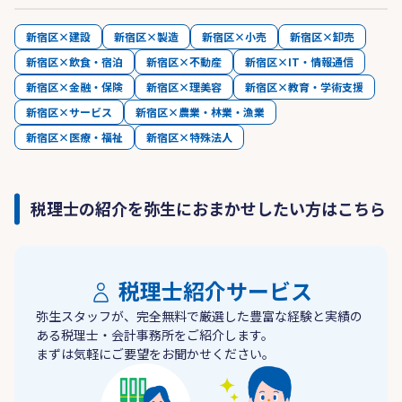
新宿区×建設
新宿区×製造
新宿区×小売
新宿区×卸売
新宿区×飲食・宿泊
新宿区×不動産
新宿区×IT・情報通信
新宿区×金融・保険
新宿区×理美容
新宿区×教育・学術支援
新宿区×サービス
新宿区×農業・林業・漁業
新宿区×医療・福祉
新宿区×特殊法人
税理士の紹介を弥生におまかせしたい方はこちら
税理士紹介サービス
弥生スタッフが、完全無料で厳選した豊富な経験と実績の
ある税理士・会計事務所をご紹介します。
まずは気軽にご要望をお聞かせください。