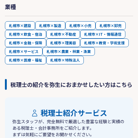
業種
札幌市×建設
札幌市×製造
札幌市×小売
札幌市×卸売
札幌市×飲食・宿泊
札幌市×不動産
札幌市×IT・情報通信
札幌市×金融・保険
札幌市×理美容
札幌市×教育・学術支援
札幌市×サービス
札幌市×農業・林業・漁業
札幌市×医療・福祉
札幌市×特殊法人
税理士の紹介を弥生におまかせしたい方はこちら
税理士紹介サービス
弥生スタッフが、完全無料で厳選した豊富な経験と実績の
ある税理士・会計事務所をご紹介します。
まずは気軽にご要望をお聞かせください。