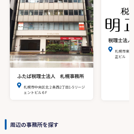
税理士法人
札幌市東区
正ビル
ふたば税理士法人 札幌事務所
札幌市中央区北２条西2丁目1-5リージ
ェントビル６F
周辺の事務所を探す