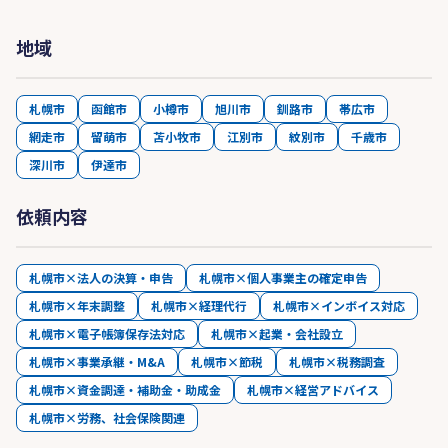
地域
札幌市
函館市
小樽市
旭川市
釧路市
帯広市
網走市
留萌市
苫小牧市
江別市
紋別市
千歳市
深川市
伊達市
依頼内容
札幌市×法人の決算・申告
札幌市×個人事業主の確定申告
札幌市×年末調整
札幌市×経理代行
札幌市×インボイス対応
札幌市×電子帳簿保存法対応
札幌市×起業・会社設立
札幌市×事業承継・M&A
札幌市×節税
札幌市×税務調査
札幌市×資金調達・補助金・助成金
札幌市×経営アドバイス
札幌市×労務、社会保険関連