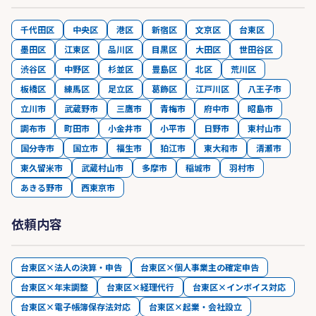
千代田区
中央区
港区
新宿区
文京区
台東区
墨田区
江東区
品川区
目黒区
大田区
世田谷区
渋谷区
中野区
杉並区
豊島区
北区
荒川区
板橋区
練馬区
足立区
葛飾区
江戸川区
八王子市
立川市
武蔵野市
三鷹市
青梅市
府中市
昭島市
調布市
町田市
小金井市
小平市
日野市
東村山市
国分寺市
国立市
福生市
狛江市
東大和市
清瀬市
東久留米市
武蔵村山市
多摩市
稲城市
羽村市
あきる野市
西東京市
依頼内容
台東区×法人の決算・申告
台東区×個人事業主の確定申告
台東区×年末調整
台東区×経理代行
台東区×インボイス対応
台東区×電子帳簿保存法対応
台東区×起業・会社設立