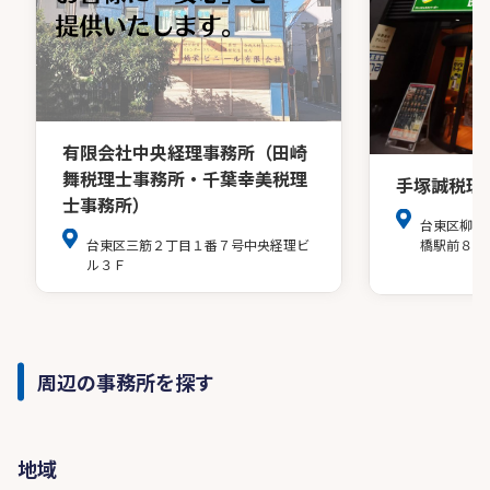
有限会社中央経理事務所（田崎
舞税理士事務所・千葉幸美税理
手塚誠税理
士事務所）
台東区柳橋
台東区三筋２丁目１番７号中央経理ビ
橋駅前８階
ル３Ｆ
周辺の事務所を探す
地域