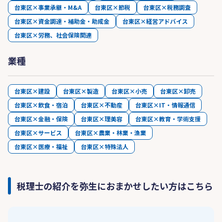
台東区×事業承継・M&A
台東区×節税
台東区×税務調査
台東区×資金調達・補助金・助成金
台東区×経営アドバイス
台東区×労務、社会保険関連
業種
台東区×建設
台東区×製造
台東区×小売
台東区×卸売
台東区×飲食・宿泊
台東区×不動産
台東区×IT・情報通信
台東区×金融・保険
台東区×理美容
台東区×教育・学術支援
台東区×サービス
台東区×農業・林業・漁業
台東区×医療・福祉
台東区×特殊法人
税理士の紹介を弥生におまかせしたい方はこちら