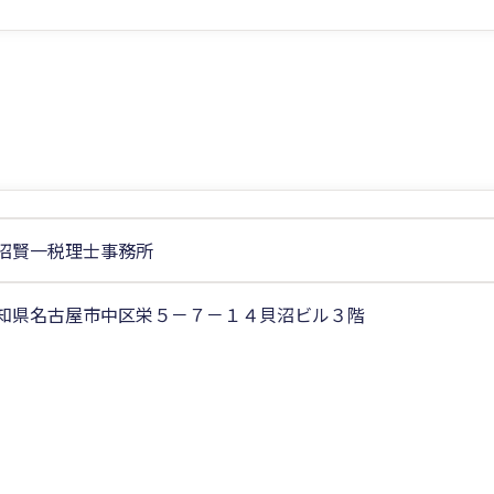
沼賢一税理士事務所
知県名古屋市中区栄５－７－１４貝沼ビル３階