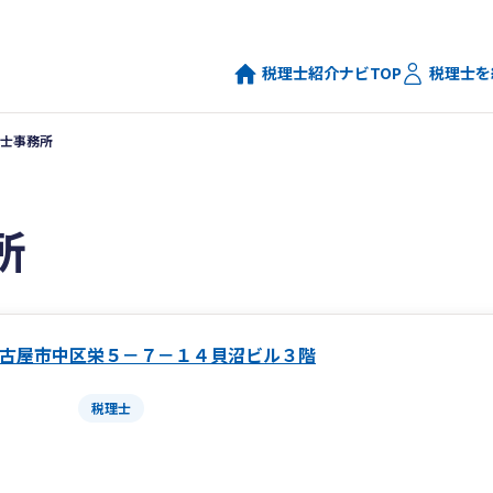
税理士紹介ナビTOP
税理士を
士事務所
所
古屋市中区栄５－７－１４貝沼ビル３階
税理士