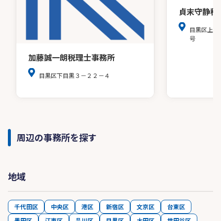
貞末守静税
目黒区上目黒
号
加藤誠一朗税理士事務所
目黒区下目黒３－２２－４
周辺の事務所を探す
地域
千代田区
中央区
港区
新宿区
文京区
台東区
墨田区
江東区
品川区
目黒区
大田区
世田谷区