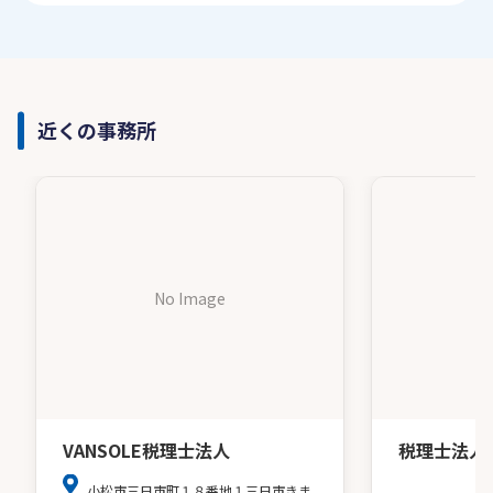
近くの事務所
No Image
VANSOLE税理士法人
税理士法人
小松市三日市町１８番地１三日市きま