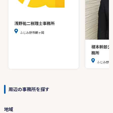
浅野祐二税理士事務所
ふじみ野市鶴ヶ岡
榎本幹郎公
務所
ふじみ野市亀
周辺の事務所を探す
地域