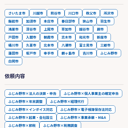
さいたま市
川越市
熊谷市
川口市
秩父市
所沢市
飯能市
加須市
本庄市
春日部市
狭山市
羽生市
鴻巣市
深谷市
上尾市
草加市
越谷市
蕨市
戸田市
入間市
朝霞市
志木市
和光市
新座市
桶川市
久喜市
北本市
八潮市
富士見市
三郷市
蓮田市
坂戸市
幸手市
鶴ヶ島市
吉川市
ふじみ野市
白岡市
依頼内容
ふじみ野市×法人の決算・申告
ふじみ野市×個人事業主の確定申告
ふじみ野市×年末調整
ふじみ野市×経理代行
ふじみ野市×インボイス対応
ふじみ野市×電子帳簿保存法対応
ふじみ野市×起業・会社設立
ふじみ野市×事業承継・M&A
ふじみ野市×節税
ふじみ野市×税務調査