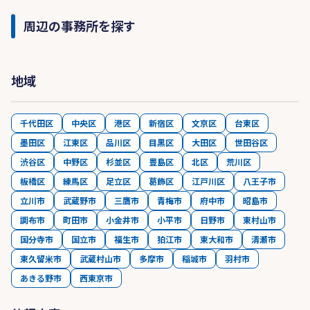
周辺の事務所を探す
地域
千代田区
中央区
港区
新宿区
文京区
台東区
墨田区
江東区
品川区
目黒区
大田区
世田谷区
渋谷区
中野区
杉並区
豊島区
北区
荒川区
板橋区
練馬区
足立区
葛飾区
江戸川区
八王子市
立川市
武蔵野市
三鷹市
青梅市
府中市
昭島市
調布市
町田市
小金井市
小平市
日野市
東村山市
国分寺市
国立市
福生市
狛江市
東大和市
清瀬市
東久留米市
武蔵村山市
多摩市
稲城市
羽村市
あきる野市
西東京市