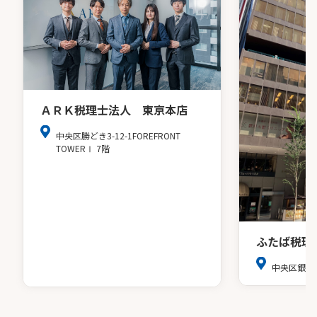
ＡＲＫ税理士法人 東京本店
中央区勝どき3-12-1FOREFRONT
TOWERⅠ 7階
ふたば税理
中央区銀座8