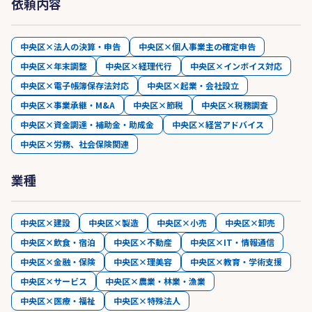
依頼内容
中央区×法人の決算・申告
中央区×個人事業主の確定申告
中央区×年末調整
中央区×経理代行
中央区×インボイス対応
中央区×電子帳簿保存法対応
中央区×起業・会社設立
中央区×事業承継・M&A
中央区×節税
中央区×税務調査
中央区×資金調達・補助金・助成金
中央区×経営アドバイス
中央区×労務、社会保険関連
業種
中央区×建設
中央区×製造
中央区×小売
中央区×卸売
中央区×飲食・宿泊
中央区×不動産
中央区×IT・情報通信
中央区×金融・保険
中央区×理美容
中央区×教育・学術支援
中央区×サービス
中央区×農業・林業・漁業
中央区×医療・福祉
中央区×特殊法人