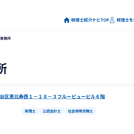
税理士紹介ナビTOP
税理士を
事務所
所
谷区恵比寿西１－１８－３フルービュービル６階
税理士
公認会計士
社会保険労務士