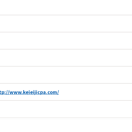
tp://www.keieijicpa.com/