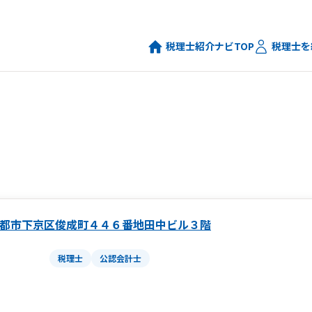
税理士紹介ナビTOP
税理士を
都市下京区俊成町４４６番地田中ビル３階
税理士
公認会計士