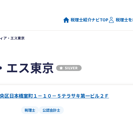
税理士紹介ナビTOP
税理士を
ィア・エス東京
・エス東京
央区日本橋室町１－１０－５テラサキ第一ビル２Ｆ
税理士
公認会計士