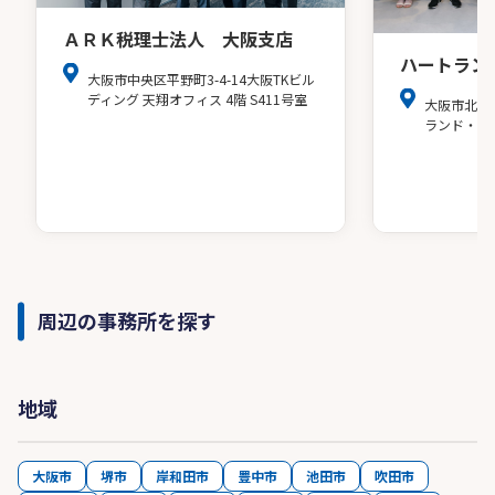
ＡＲＫ税理士法人 大阪支店
ハートラン
大阪市中央区平野町3-4-14大阪TKビル
ディング 天翔オフィス 4階 S411号室
大阪市北区
ランド・ア
周辺の事務所を探す
地域
大阪市
堺市
岸和田市
豊中市
池田市
吹田市