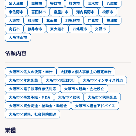
泉大津市
高槻市
守口市
枚方市
茨木市
八尾市
泉佐野市
富田林市
寝屋川市
河内長野市
松原市
大東市
和泉市
箕面市
羽曳野市
門真市
摂津市
高石市
藤井寺市
東大阪市
四條畷市
交野市
大阪狭山市
依頼内容
大阪市×法人の決算・申告
大阪市×個人事業主の確定申告
大阪市×年末調整
大阪市×経理代行
大阪市×インボイス対応
大阪市×電子帳簿保存法対応
大阪市×起業・会社設立
大阪市×事業承継・M&A
大阪市×節税
大阪市×税務調査
大阪市×資金調達・補助金・助成金
大阪市×経営アドバイス
大阪市×労務、社会保険関連
業種