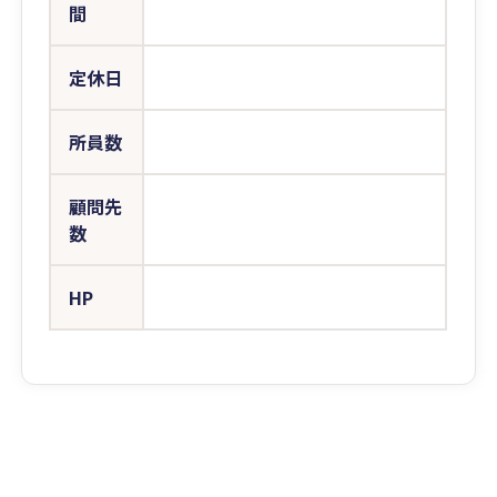
間
定休日
所員数
顧問先
数
HP