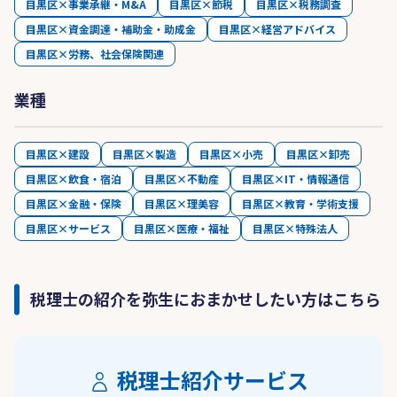
目黒区×事業承継・M&A
目黒区×節税
目黒区×税務調査
目黒区×資金調達・補助金・助成金
目黒区×経営アドバイス
目黒区×労務、社会保険関連
業種
目黒区×建設
目黒区×製造
目黒区×小売
目黒区×卸売
目黒区×飲食・宿泊
目黒区×不動産
目黒区×IT・情報通信
目黒区×金融・保険
目黒区×理美容
目黒区×教育・学術支援
目黒区×サービス
目黒区×医療・福祉
目黒区×特殊法人
税理士の紹介を弥生におまかせしたい方はこちら
税理士紹介サービス