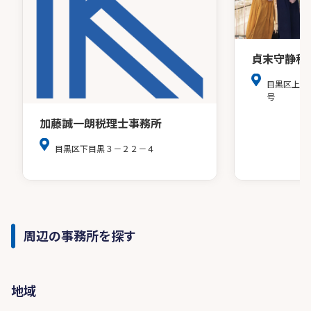
貞末守静税
目黒区上目黒
号
加藤誠一朗税理士事務所
目黒区下目黒３－２２－４
周辺の事務所を探す
地域