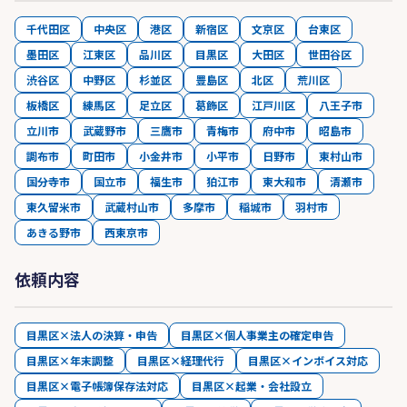
千代田区
中央区
港区
新宿区
文京区
台東区
墨田区
江東区
品川区
目黒区
大田区
世田谷区
渋谷区
中野区
杉並区
豊島区
北区
荒川区
板橋区
練馬区
足立区
葛飾区
江戸川区
八王子市
立川市
武蔵野市
三鷹市
青梅市
府中市
昭島市
調布市
町田市
小金井市
小平市
日野市
東村山市
国分寺市
国立市
福生市
狛江市
東大和市
清瀬市
東久留米市
武蔵村山市
多摩市
稲城市
羽村市
あきる野市
西東京市
依頼内容
目黒区×法人の決算・申告
目黒区×個人事業主の確定申告
目黒区×年末調整
目黒区×経理代行
目黒区×インボイス対応
目黒区×電子帳簿保存法対応
目黒区×起業・会社設立