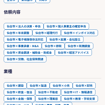
依頼内容
仙台市×法人の決算・申告
仙台市×個人事業主の確定申告
仙台市×年末調整
仙台市×経理代行
仙台市×インボイス対応
仙台市×電子帳簿保存法対応
仙台市×起業・会社設立
仙台市×事業承継・M&A
仙台市×節税
仙台市×税務調査
仙台市×資金調達・補助金・助成金
仙台市×経営アドバイス
仙台市×労務、社会保険関連
業種
仙台市×建設
仙台市×製造
仙台市×小売
仙台市×卸売
仙台市×飲食・宿泊
仙台市×不動産
仙台市×IT・情報通信
仙台市×金融・保険
仙台市×理美容
仙台市×教育・学術支援