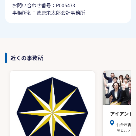
お問い合わせ番号：P005473
事務所名：菅原栄太郎会計事務所
近くの事務所
アイアンド
仙台市青葉
院ビルディ