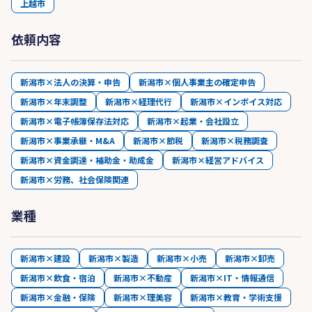
上越市
依頼内容
新潟市×法人の決算・申告
新潟市×個人事業主の確定申告
新潟市×年末調整
新潟市×経理代行
新潟市×インボイス対応
新潟市×電子帳簿保存法対応
新潟市×起業・会社設立
新潟市×事業承継・M&A
新潟市×節税
新潟市×税務調査
新潟市×資金調達・補助金・助成金
新潟市×経営アドバイス
新潟市×労務、社会保険関連
業種
新潟市×建設
新潟市×製造
新潟市×小売
新潟市×卸売
新潟市×飲食・宿泊
新潟市×不動産
新潟市×IT・情報通信
新潟市×金融・保険
新潟市×理美容
新潟市×教育・学術支援