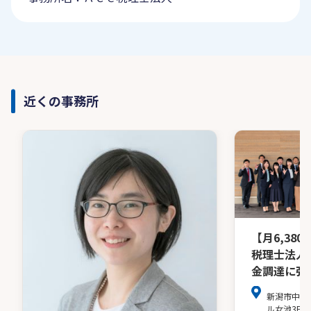
近くの事務所
【月6,38
税理士法人
金調達に強
新潟市中央区
ル女池3F