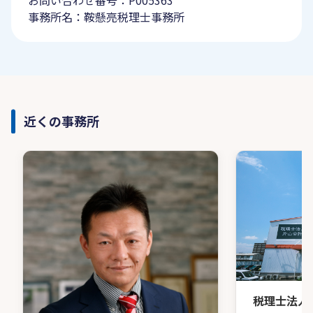
お問い合わせ番号：P005363
事務所名：鞍懸亮税理士事務所
近くの事務所
税理士法人