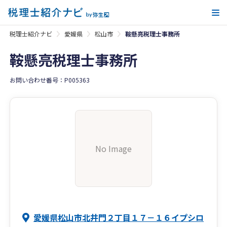
メ
税理士紹介ナビ
愛媛県
松山市
鞍懸亮税理士事務所
鞍懸亮税理士事務所
お問い合わせ番号：P005363
No Image
愛媛県松山市北井門２丁目１７－１６イプシロ