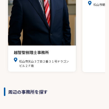
松山市朝生
越智聖税理士事務所
松山市天山３丁目２番３１号ドラゴン
ビル２Ｆ南
周辺の事務所を探す