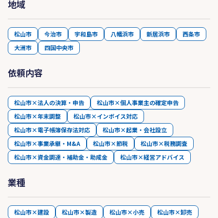
地域
松山市
今治市
宇和島市
八幡浜市
新居浜市
西条市
大洲市
四国中央市
依頼内容
松山市×法人の決算・申告
松山市×個人事業主の確定申告
松山市×年末調整
松山市×インボイス対応
松山市×電子帳簿保存法対応
松山市×起業・会社設立
松山市×事業承継・M&A
松山市×節税
松山市×税務調査
松山市×資金調達・補助金・助成金
松山市×経営アドバイス
業種
松山市×建設
松山市×製造
松山市×小売
松山市×卸売