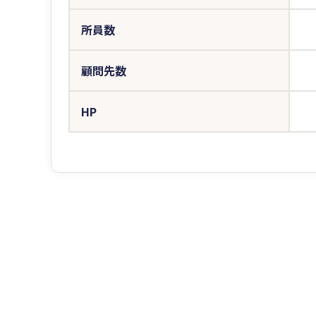
所員数
顧問先数
HP