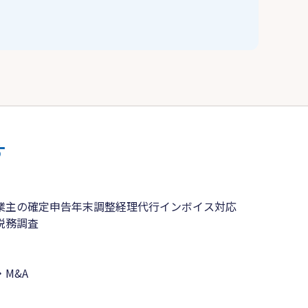
す
業主の確定申告
年末調整
経理代行
インボイス対応
税務調査
M&A