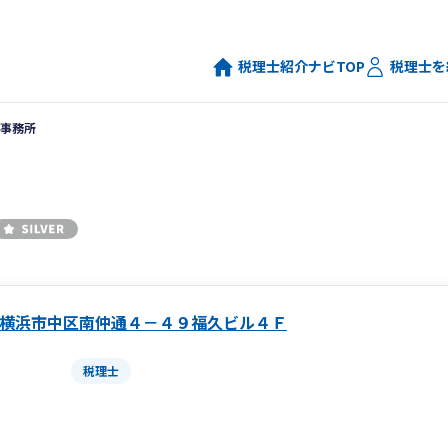
税理士紹介ナビTOP
税理士を
事務所
横浜市中区南仲通４－４９福久ビル４Ｆ
税理士