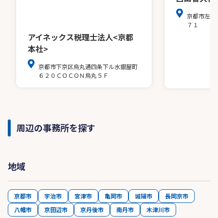
京都市左京
７１
アイネックス税理士法人<京都
本社>
京都市下京区烏丸通四条下ル水銀屋町
６２０ＣＯＣＯＮ烏丸５Ｆ
周辺の事務所を探す
地域
京都市
宇治市
宮津市
亀岡市
城陽市
長岡京市
八幡市
京田辺市
京丹後市
南丹市
木津川市