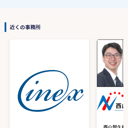
近くの事務所
西山智久税