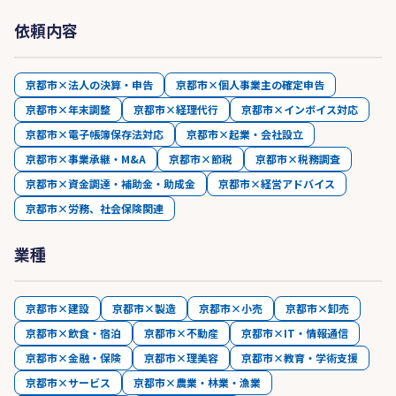
依頼内容
京都市×法人の決算・申告
京都市×個人事業主の確定申告
京都市×年末調整
京都市×経理代行
京都市×インボイス対応
京都市×電子帳簿保存法対応
京都市×起業・会社設立
京都市×事業承継・M&A
京都市×節税
京都市×税務調査
京都市×資金調達・補助金・助成金
京都市×経営アドバイス
京都市×労務、社会保険関連
業種
京都市×建設
京都市×製造
京都市×小売
京都市×卸売
京都市×飲食・宿泊
京都市×不動産
京都市×IT・情報通信
京都市×金融・保険
京都市×理美容
京都市×教育・学術支援
京都市×サービス
京都市×農業・林業・漁業