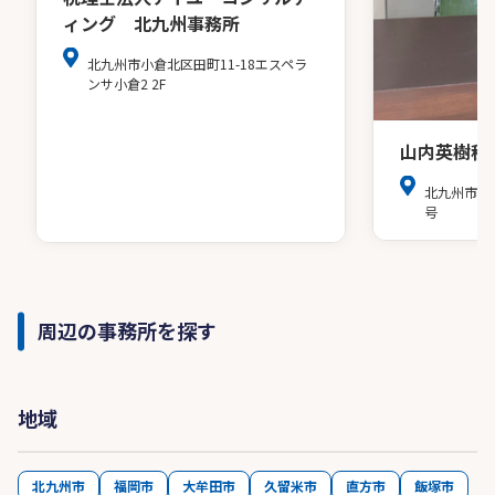
ィング 北九州事務所
北九州市小倉北区田町11-18エスペラ
ンサ小倉2 2F
山内英樹税
北九州市小
号
周辺の事務所を探す
地域
北九州市
福岡市
大牟田市
久留米市
直方市
飯塚市