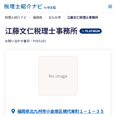
メ
税理士紹介ナビ
福岡県
北九州市
江藤文仁税理士事務所
江藤文仁税理士事務所
お問い合わせ番号：P005183
No Image
福岡県北九州市小倉南区横代東町１－１－３５