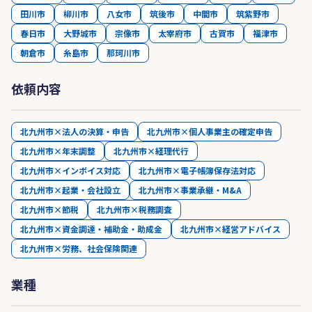
田川市
柳川市
八女市
筑後市
中間市
筑紫野市
春日市
大野城市
宗像市
太宰府市
古賀市
福津市
朝倉市
糸島市
那珂川市
依頼内容
北九州市×法人の決算・申告
北九州市×個人事業主の確定申告
北九州市×年末調整
北九州市×経理代行
北九州市×インボイス対応
北九州市×電子帳簿保存法対応
北九州市×起業・会社設立
北九州市×事業承継・M&A
北九州市×節税
北九州市×税務調査
北九州市×資金調達・補助金・助成金
北九州市×経営アドバイス
北九州市×労務、社会保険関連
業種