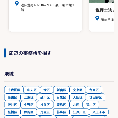
港区港南1-7-18A-PLACE品川東 本館3
税理士法人
階
港区芝浦３
周辺の事務所を探す
地域
千代田区
中央区
港区
新宿区
文京区
台東区
墨田区
江東区
品川区
目黒区
大田区
世田谷区
渋谷区
中野区
杉並区
豊島区
北区
荒川区
板橋区
練馬区
足立区
葛飾区
江戸川区
八王子市