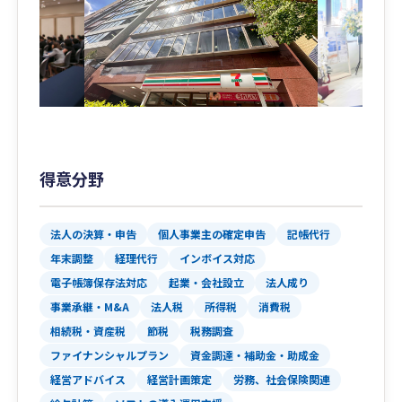
得意分野
法人の決算・申告
個人事業主の確定申告
記帳代行
年末調整
経理代行
インボイス対応
電子帳簿保存法対応
起業・会社設立
法人成り
事業承継・M&A
法人税
所得税
消費税
相続税・資産税
節税
税務調査
ファイナンシャルプラン
資金調達・補助金・助成金
経営アドバイス
経営計画策定
労務、社会保険関連