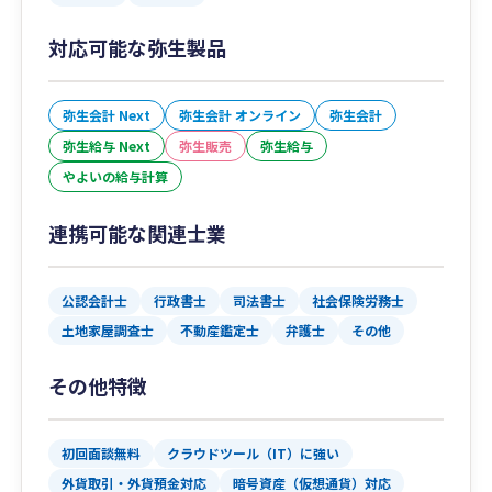
対応可能な弥生製品
弥生会計 Next
弥生会計 オンライン
弥生会計
弥生給与 Next
弥生販売
弥生給与
やよいの給与計算
連携可能な関連士業
公認会計士
行政書士
司法書士
社会保険労務士
土地家屋調査士
不動産鑑定士
弁護士
その他
その他特徴
初回面談無料
クラウドツール（IT）に強い
外貨取引・外貨預金対応
暗号資産（仮想通貨）対応