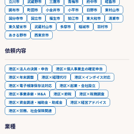
立川市
武蔵野市
三鷹市
青梅市
府中市
昭島市
調布市
町田市
小金井市
小平市
日野市
東村山市
国分寺市
国立市
福生市
狛江市
東大和市
清瀬市
東久留米市
武蔵村山市
多摩市
稲城市
羽村市
あきる野市
西東京市
依頼内容
港区×法人の決算・申告
港区×個人事業主の確定申告
港区×年末調整
港区×経理代行
港区×インボイス対応
港区×電子帳簿保存法対応
港区×起業・会社設立
港区×事業承継・M&A
港区×節税
港区×税務調査
港区×資金調達・補助金・助成金
港区×経営アドバイス
港区×労務、社会保険関連
業種