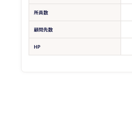
所員数
顧問先数
HP