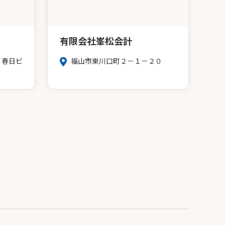
有限会社峯松会計
３春日ビ
福山市東川口町２－１－２０