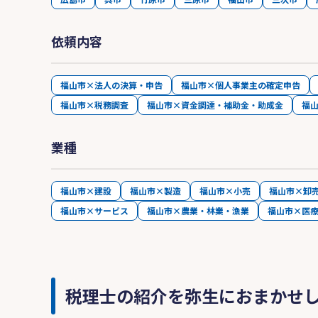
依頼内容
福山市×法人の決算・申告
福山市×個人事業主の確定申告
福山市×税務調査
福山市×資金調達・補助金・助成金
福
業種
福山市×建設
福山市×製造
福山市×小売
福山市×卸
福山市×サービス
福山市×農業・林業・漁業
福山市×医
税理士の紹介を弥生におまかせ