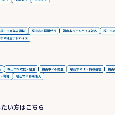
福山市×年末調整
福山市×経理代行
福山市×インボイス対応
福山市
山市×経営アドバイス
売
福山市×飲食・宿泊
福山市×不動産
福山市×IT・情報通信
福山
療・福祉
福山市×特殊法人
したい方はこちら