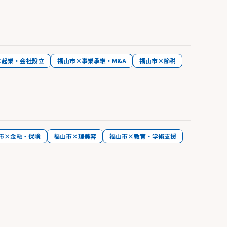
×起業・会社設立
福山市×事業承継・M&A
福山市×節税
市×金融・保険
福山市×理美容
福山市×教育・学術支援