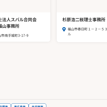
士法人スバル合同会
杉原浩二税理士事務所
福山事務所
福山市春日町１－２－５
ル
市南手城町3-17-9
庄原市
東広島市
廿日市市