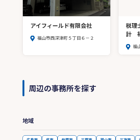
アイフィールド有限会社
税理
計 
福山市西深津町５丁目６－２
福山
周辺の事務所を探す
地域
広島市
呉市
竹原市
三原市
福山市
三次市