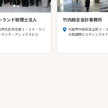
トランド税理士法人
竹内総合会計事務所
阪市北区本庄東１－２４－５ハ
大阪市中央区安土町２－
トランド・アレックスビル
大阪国際ビルディング８