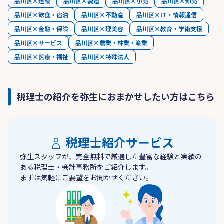
品川区×建設
品川区×製造
品川区×小売
品川区×卸売
品川区×飲食・宿泊
品川区×不動産
品川区×IT・情報通信
品川区×金融・保険
品川区×理美容
品川区×教育・学術支援
品川区×サービス
品川区×農業・林業・漁業
品川区×医療・福祉
品川区×特殊法人
税理士の紹介を弥生におまかせしたい方はこちら
税理士紹介サービス
弥生スタッフが、完全無料で厳選した豊富な経験と実績の
ある税理士・会計事務所をご紹介します。
まずは気軽にご要望をお聞かせください。