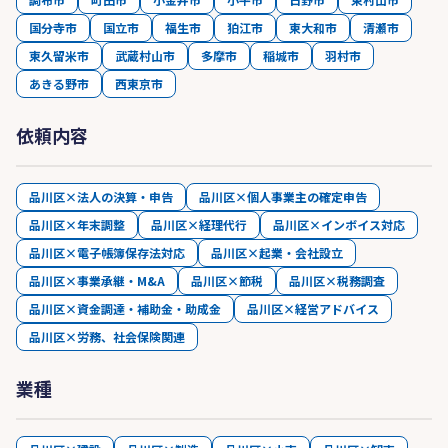
国分寺市
国立市
福生市
狛江市
東大和市
清瀬市
東久留米市
武蔵村山市
多摩市
稲城市
羽村市
あきる野市
西東京市
依頼内容
品川区×法人の決算・申告
品川区×個人事業主の確定申告
品川区×年末調整
品川区×経理代行
品川区×インボイス対応
品川区×電子帳簿保存法対応
品川区×起業・会社設立
品川区×事業承継・M&A
品川区×節税
品川区×税務調査
品川区×資金調達・補助金・助成金
品川区×経営アドバイス
品川区×労務、社会保険関連
業種