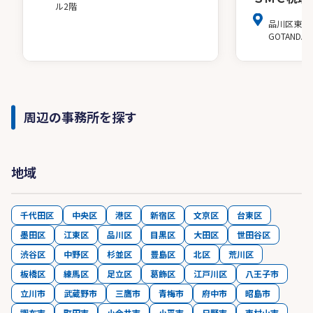
ル2階
品川区東五反田
GOTANDA 
周辺の事務所を探す
地域
千代田区
中央区
港区
新宿区
文京区
台東区
墨田区
江東区
品川区
目黒区
大田区
世田谷区
渋谷区
中野区
杉並区
豊島区
北区
荒川区
板橋区
練馬区
足立区
葛飾区
江戸川区
八王子市
立川市
武蔵野市
三鷹市
青梅市
府中市
昭島市
調布市
町田市
小金井市
小平市
日野市
東村山市