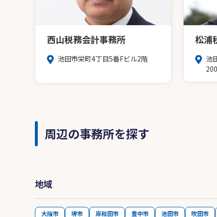
西山税務会計事務所
松浦
池田市栄町4丁目5番Fビル2階
池
20
周辺の事務所を探す
地域
大阪市
堺市
岸和田市
豊中市
池田市
吹田市