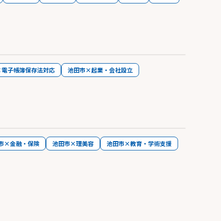
×電子帳簿保存法対応
池田市×起業・会社設立
市×金融・保険
池田市×理美容
池田市×教育・学術支援