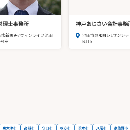
税理士事務所
神戸あじさい会計事務
田市新町9-7ウィンライフ池田
池田市呉服町1-1サンシテ
0号室
B115
泉大津市
高槻市
守口市
枚方市
茨木市
八尾市
泉佐野市