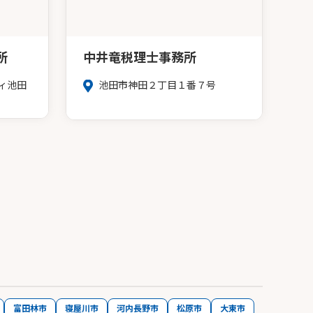
所
中井竜税理士事務所
ィ池田
池田市神田２丁目１番７号
富田林市
寝屋川市
河内長野市
松原市
大東市