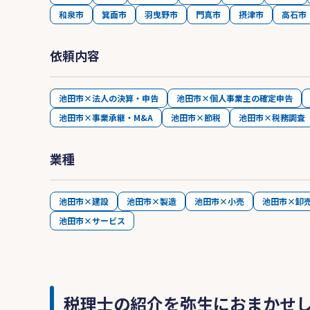
和泉市
箕面市
羽曳野市
門真市
摂津市
高石市
依頼内容
池田市×法人の決算・申告
池田市×個人事業主の確定申告
池田市×事業承継・M&A
池田市×節税
池田市×税務調査
業種
池田市×建設
池田市×製造
池田市×小売
池田市×卸
池田市×サービス
税理士の紹介を弥生におまかせ