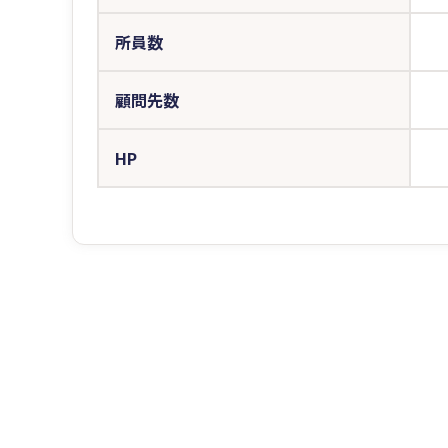
所員数
顧問先数
HP