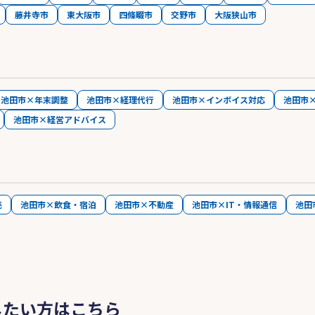
藤井寺市
東大阪市
四條畷市
交野市
大阪狭山市
池田市×年末調整
池田市×経理代行
池田市×インボイス対応
池田市
池田市×経営アドバイス
売
池田市×飲食・宿泊
池田市×不動産
池田市×IT・情報通信
池田
したい方はこちら