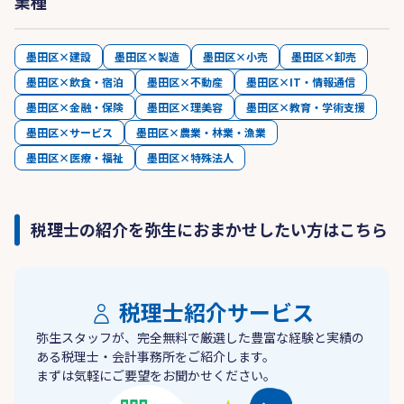
業種
墨田区×建設
墨田区×製造
墨田区×小売
墨田区×卸売
墨田区×飲食・宿泊
墨田区×不動産
墨田区×IT・情報通信
墨田区×金融・保険
墨田区×理美容
墨田区×教育・学術支援
墨田区×サービス
墨田区×農業・林業・漁業
墨田区×医療・福祉
墨田区×特殊法人
税理士の紹介を弥生におまかせしたい方はこちら
税理士紹介サービス
弥生スタッフが、完全無料で厳選した豊富な経験と実績の
ある税理士・会計事務所をご紹介します。
まずは気軽にご要望をお聞かせください。