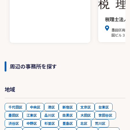
税理士法人
墨田区両国
国ビル３階
周辺の事務所を探す
地域
千代田区
中央区
港区
新宿区
文京区
台東区
墨田区
江東区
品川区
目黒区
大田区
世田谷区
渋谷区
中野区
杉並区
豊島区
北区
荒川区