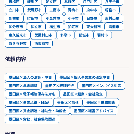
板橋区
練馬区
足立区
葛飾区
江戸川区
八王子市
立川市
武蔵野市
三鷹市
青梅市
府中市
昭島市
調布市
町田市
小金井市
小平市
日野市
東村山市
国分寺市
国立市
福生市
狛江市
東大和市
清瀬市
東久留米市
武蔵村山市
多摩市
稲城市
羽村市
あきる野市
西東京市
依頼内容
墨田区×法人の決算・申告
墨田区×個人事業主の確定申告
墨田区×年末調整
墨田区×経理代行
墨田区×インボイス対応
墨田区×電子帳簿保存法対応
墨田区×起業・会社設立
墨田区×事業承継・M&A
墨田区×節税
墨田区×税務調査
墨田区×資金調達・補助金・助成金
墨田区×経営アドバイス
墨田区×労務、社会保険関連