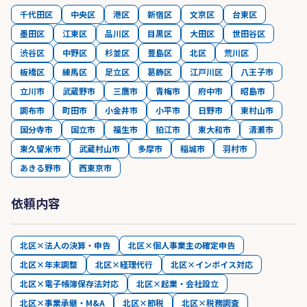
千代田区
中央区
港区
新宿区
文京区
台東区
墨田区
江東区
品川区
目黒区
大田区
世田谷区
渋谷区
中野区
杉並区
豊島区
北区
荒川区
板橋区
練馬区
足立区
葛飾区
江戸川区
八王子市
立川市
武蔵野市
三鷹市
青梅市
府中市
昭島市
調布市
町田市
小金井市
小平市
日野市
東村山市
国分寺市
国立市
福生市
狛江市
東大和市
清瀬市
東久留米市
武蔵村山市
多摩市
稲城市
羽村市
あきる野市
西東京市
依頼内容
北区×法人の決算・申告
北区×個人事業主の確定申告
北区×年末調整
北区×経理代行
北区×インボイス対応
北区×電子帳簿保存法対応
北区×起業・会社設立
北区×事業承継・M&A
北区×節税
北区×税務調査