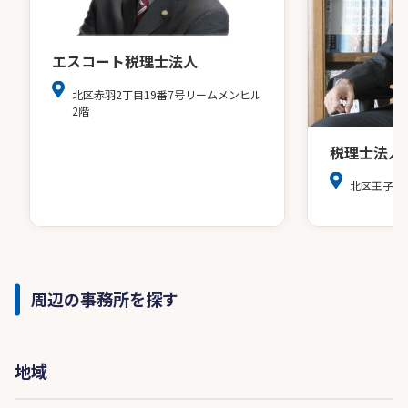
エスコート税理士法人
北区赤羽2丁目19番7号リームメンヒル
2階
税理士法人
北区王子２
周辺の事務所を探す
地域