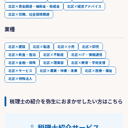
北区×資金調達・補助金・助成金
北区×経営アドバイス
北区×労務、社会保険関連
業種
北区×建設
北区×製造
北区×小売
北区×卸売
北区×飲食・宿泊
北区×不動産
北区×IT・情報通信
北区×金融・保険
北区×理美容
北区×教育・学術支援
北区×サービス
北区×農業・林業・漁業
北区×医療・福祉
北区×特殊法人
税理士の紹介を弥生におまかせしたい方はこちら
税理士紹介サービス