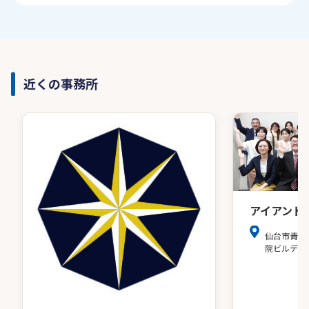
近くの事務所
アイアンド
仙台市青葉
院ビルディ