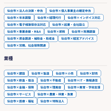
仙台市×法人の決算・申告
仙台市×個人事業主の確定申告
仙台市×年末調整
仙台市×経理代行
仙台市×インボイス対応
仙台市×電子帳簿保存法対応
仙台市×起業・会社設立
仙台市×事業承継・M&A
仙台市×節税
仙台市×税務調査
仙台市×資金調達・補助金・助成金
仙台市×経営アドバイス
仙台市×労務、社会保険関連
業種
仙台市×建設
仙台市×製造
仙台市×小売
仙台市×卸売
仙台市×飲食・宿泊
仙台市×不動産
仙台市×IT・情報通信
仙台市×金融・保険
仙台市×理美容
仙台市×教育・学術支援
仙台市×サービス
仙台市×農業・林業・漁業
仙台市×医療・福祉
仙台市×特殊法人