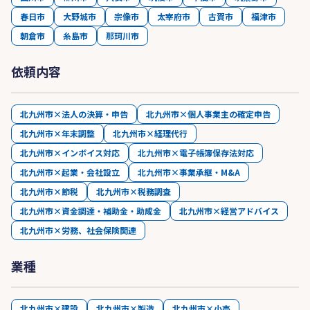
春日市
大野城市
宗像市
太宰府市
古賀市
福津市
朝倉市
糸島市
那珂川市
依頼内容
北九州市×法人の決算・申告
北九州市×個人事業主の確定申告
北九州市×年末調整
北九州市×経理代行
北九州市×インボイス対応
北九州市×電子帳簿保存法対応
北九州市×起業・会社設立
北九州市×事業承継・M&A
北九州市×節税
北九州市×税務調査
北九州市×資金調達・補助金・助成金
北九州市×経営アドバイス
北九州市×労務、社会保険関連
業種
北九州市×建設
北九州市×製造
北九州市×小売