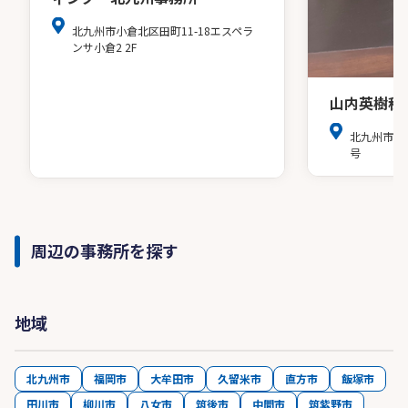
北九州市小倉北区田町11-18エスペラ
ンサ小倉2 2F
山内英樹税
北九州市小
号
周辺の事務所を探す
地域
北九州市
福岡市
大牟田市
久留米市
直方市
飯塚市
田川市
柳川市
八女市
筑後市
中間市
筑紫野市