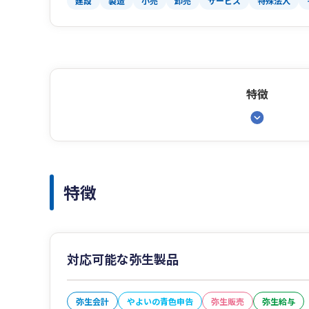
建設
製造
小売
卸売
サービス
特殊法人
特徴
特徴
対応可能な弥生製品
弥生会計
やよいの青色申告
弥生販売
弥生給与