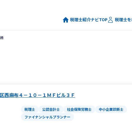
税理士紹介ナビTOP
税理士を
所
区西麻布４－１０－１ＭＦビル３Ｆ
税理士
公認会計士
社会保険労務士
中小企業診断士
ファイナンシャルプランナー