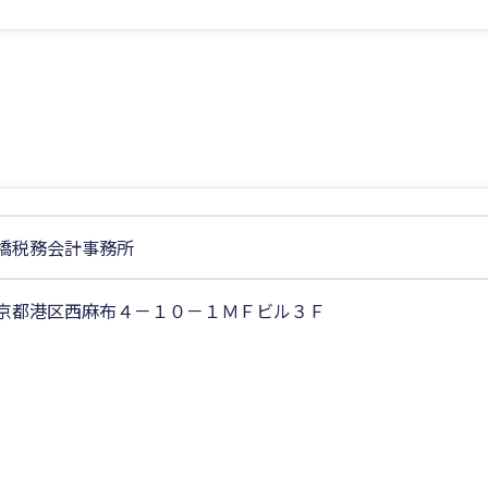
橋税務会計事務所
京都港区西麻布４－１０－１ＭＦビル３Ｆ