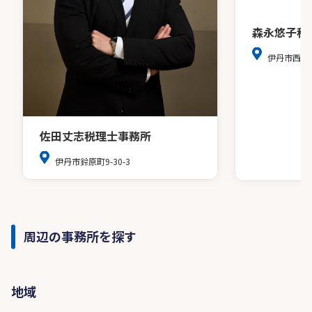
森永悠子税
伊丹市西台1
佐田丈志税理士事務所
伊丹市鈴原町9-30-3
周辺の事務所を探す
地域