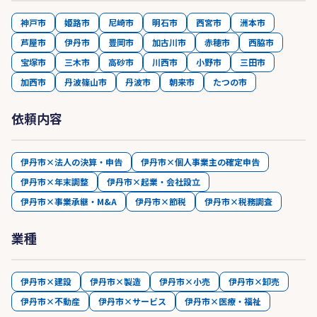
神戸市
姫路市
尼崎市
明石市
西宮市
洲本市
芦屋市
伊丹市
豊岡市
加古川市
赤穂市
西脇市
宝塚市
三木市
高砂市
川西市
小野市
三田市
加西市
丹波篠山市
丹波市
朝来市
たつの市
依頼内容
伊丹市×法人の決算・申告
伊丹市×個人事業主の確定申告
伊丹市×年末調整
伊丹市×起業・会社設立
伊丹市×事業承継・M&A
伊丹市×節税
伊丹市×税務調査
業種
伊丹市×建設
伊丹市×製造
伊丹市×小売
伊丹市×卸売
伊丹市×不動産
伊丹市×サービス
伊丹市×医療・福祉