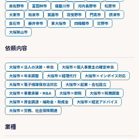
泉佐野市
富田林市
寝屋川市
河内長野市
松原市
大東市
和泉市
箕面市
羽曳野市
門真市
摂津市
高石市
藤井寺市
東大阪市
四條畷市
交野市
大阪狭山市
依頼内容
大阪市×法人の決算・申告
大阪市×個人事業主の確定申告
大阪市×年末調整
大阪市×経理代行
大阪市×インボイス対応
大阪市×電子帳簿保存法対応
大阪市×起業・会社設立
大阪市×事業承継・M&A
大阪市×節税
大阪市×税務調査
大阪市×資金調達・補助金・助成金
大阪市×経営アドバイス
大阪市×労務、社会保険関連
業種