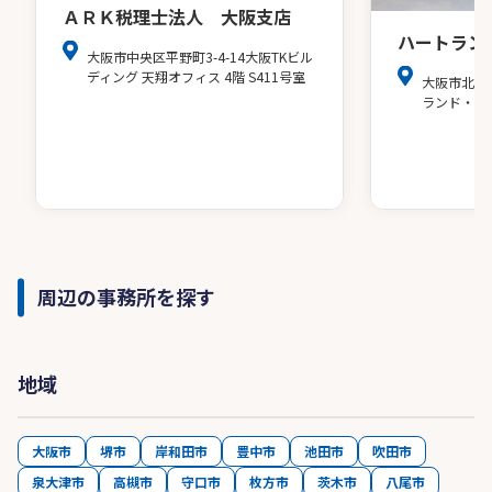
ＡＲＫ税理士法人 大阪支店
ハートラン
大阪市中央区平野町3-4-14大阪TKビル
ディング 天翔オフィス 4階 S411号室
大阪市北区
ランド・ア
周辺の事務所を探す
地域
大阪市
堺市
岸和田市
豊中市
池田市
吹田市
泉大津市
高槻市
守口市
枚方市
茨木市
八尾市