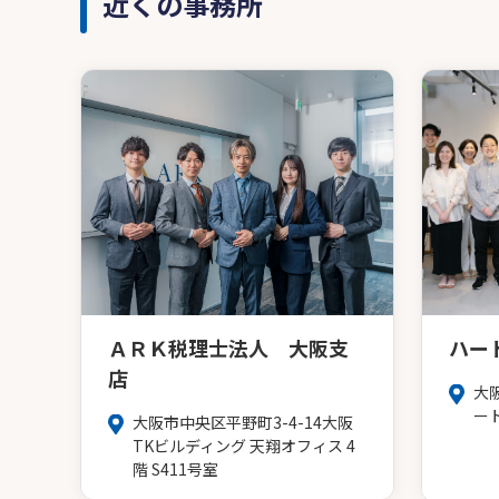
近くの事務所
ＡＲＫ税理士法人 大阪支
ハー
店
大
ー
大阪市中央区平野町3-4-14大阪
TKビルディング 天翔オフィス 4
階 S411号室