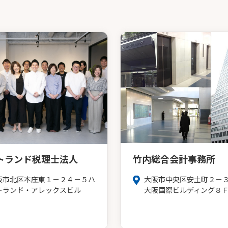
トランド税理士法人
竹内総合会計事務所
阪市北区本庄東１－２４－５ハ
大阪市中央区安土町２－
トランド・アレックスビル
大阪国際ビルディング８