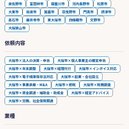
泉佐野市
富田林市
寝屋川市
河内長野市
松原市
大東市
和泉市
箕面市
羽曳野市
門真市
摂津市
高石市
藤井寺市
東大阪市
四條畷市
交野市
大阪狭山市
依頼内容
大阪市×法人の決算・申告
大阪市×個人事業主の確定申告
大阪市×年末調整
大阪市×経理代行
大阪市×インボイス対応
大阪市×電子帳簿保存法対応
大阪市×起業・会社設立
大阪市×事業承継・M&A
大阪市×節税
大阪市×税務調査
大阪市×資金調達・補助金・助成金
大阪市×経営アドバイス
大阪市×労務、社会保険関連
業種