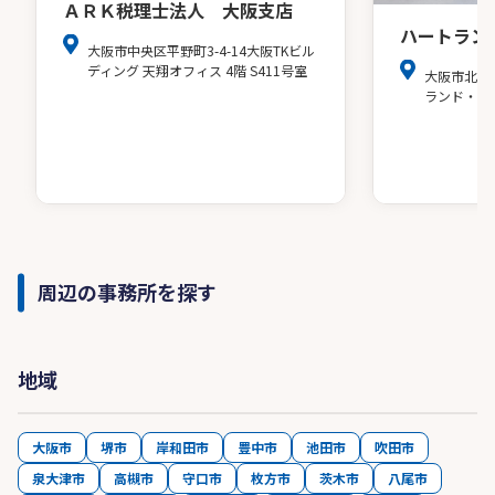
ＡＲＫ税理士法人 大阪支店
ハートラン
大阪市中央区平野町3-4-14大阪TKビル
ディング 天翔オフィス 4階 S411号室
大阪市北区
ランド・ア
周辺の事務所を探す
地域
大阪市
堺市
岸和田市
豊中市
池田市
吹田市
泉大津市
高槻市
守口市
枚方市
茨木市
八尾市